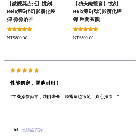
【微醺莫吉托】悅刻
【功夫鐵觀音】悅刻
Relx第5代幻影霧化煙
Relx第5代幻影霧化煙
彈 微微酒香
彈 幽蘭茶韻
NT$800.00
NT$800.00
性能穩定，電池耐用！
“主機操作簡單，功能齊全，煙霧量也很足，真心推薦！”
mini
已驗證買家