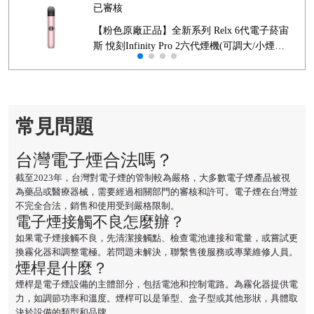
已審核
【粉色原廠正品】全新系列 Relx 6代電子菸宙
斯 悅刻Infinity Pro 2六代煙機(可調大/小煙量)
支持Relx 4/5代煙彈通用 (下訂秒發貨)
常見問題
台灣電子煙合法嗎？
截至2023年，台灣對電子煙的管制較為嚴格，大多數電子煙產品被視
為藥品或醫療器械，需要經過相關部門的審核和許可。電子煙在台灣並
不完全合法，銷售和使用受到嚴格限制。
電子煙接觸不良怎麼辦？
如果電子煙接觸不良，先清潔接觸點、檢查電池連接和電量，或嘗試更
換霧化器和調整電極。若問題未解決，聯繫售後服務或專業維修人員。
煙桿是什麼？
煙桿是電子煙設備的主體部分，包括電池和控制電路。為霧化器提供電
力，如調節功率和溫度。煙桿可以是筆型、盒子型或其他形狀，具體取
決於設備的類型和品牌。