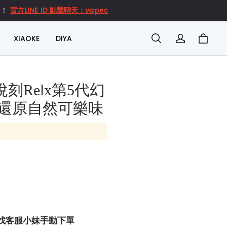
官方LINE ID 點擊聊天：vapec
達！
XIAOKE
DIYA
刻Relx第5代幻
 還原自然可樂味
找客服小妹手動下單