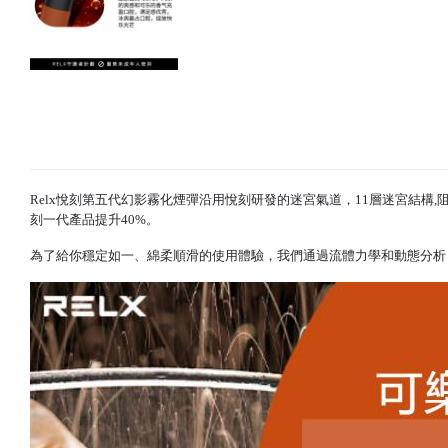
Relx悅刻
第五代幻影霧化煙彈沿用悅刻研發的迷宮氣道，11層迷宮結構,
刻
一代產品提升40%。
為了給你穩定如一、綿柔順滑的使用體驗，我們通過流體力學和動態分析