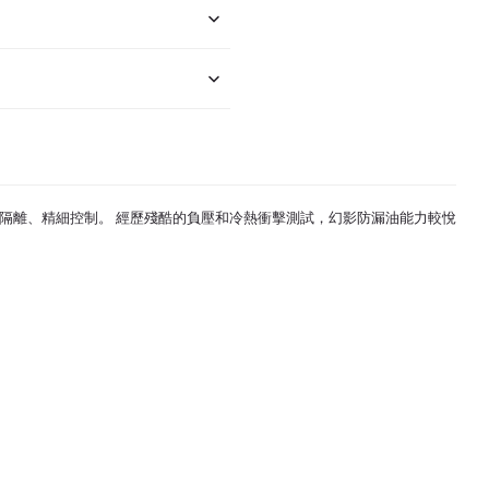
隔離、精細控制。 經歷殘酷的負壓和冷熱衝擊測試，幻影防漏油能力較
悅