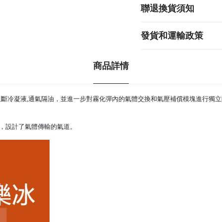
聯退換貨須知
發貨和運輸政策
商品詳情
阻斷冷凝液,通氣隔油，並進一步對
霧化彈
內的氣體交換和氣壓補償模塊進行獨立
，設計了氣體傳輸的氣道。