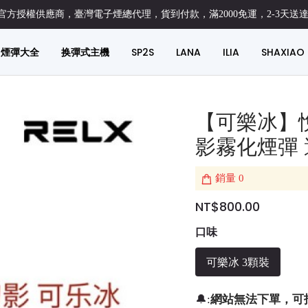
方授權供應商，臺灣電子煙總代理，貨到付款，滿2000免運，2-3天送
煙彈大全
换彈式主機
SP2S
LANA
ILIA
SHAXIAO
【可樂冰】悅
影霧化煙彈
銷量
0
NT$800.00
口味
可樂冰 3顆裝
網站無法下單，可
🔔: