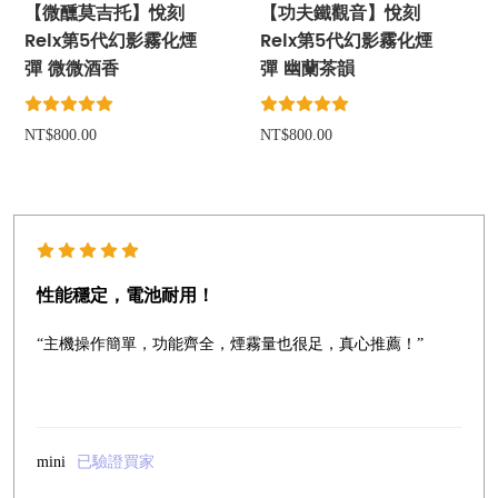
【微醺莫吉托】悅刻
【功夫鐵觀音】悅刻
Relx第5代幻影霧化煙
Relx第5代幻影霧化煙
彈 微微酒香
彈 幽蘭茶韻
NT$800.00
NT$800.00
性能穩定，電池耐用！
“主機操作簡單，功能齊全，煙霧量也很足，真心推薦！”
mini
已驗證買家