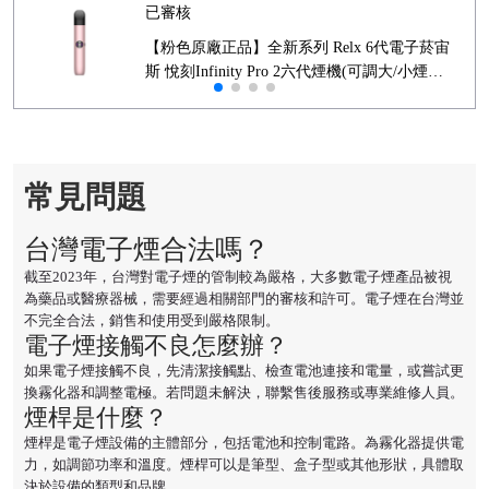
已審核
【粉色原廠正品】全新系列 Relx 6代電子菸宙
斯 悅刻Infinity Pro 2六代煙機(可調大/小煙量)
支持Relx 4/5代煙彈通用 (下訂秒發貨)
常見問題
台灣電子煙合法嗎？
截至2023年，台灣對電子煙的管制較為嚴格，大多數電子煙產品被視
為藥品或醫療器械，需要經過相關部門的審核和許可。電子煙在台灣並
不完全合法，銷售和使用受到嚴格限制。
電子煙接觸不良怎麼辦？
如果電子煙接觸不良，先清潔接觸點、檢查電池連接和電量，或嘗試更
換霧化器和調整電極。若問題未解決，聯繫售後服務或專業維修人員。
煙桿是什麼？
煙桿是電子煙設備的主體部分，包括電池和控制電路。為霧化器提供電
力，如調節功率和溫度。煙桿可以是筆型、盒子型或其他形狀，具體取
決於設備的類型和品牌。