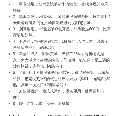
1：擊喉感足，也就是說抽起來有勁兒，替代真煙的效果
很好。
2：順滑口感，細膩棉柔，抽起來很順暢舒服，只需要1-2
天就能夠有效的從真煙自然過渡到悅刻
電子煙
3：划算耐用，一顆煙彈≈3包真煙，能夠吸足600口，比真
煙更加划算。
4：不注油，採用換彈模式，1秒換彈，5秒上頭，減去了
各種清潔與注油的麻煩！
5：零焦油攝入，對比真煙，降低了95%的有害物質攝
入，大大減少了身體的負擔，焦油與一氧化碳才是主要的
致癌物質，這些悅刻都沒有！
6：全新FEELM蜂窩陶瓷霧化技術，這已經是第三代最新
科技，也是
悅刻1代
的核心科技，細緻到0.01mm的霧化加
熱，讓每一次入口都細膩柔滑！
7：無按鍵設計，傻瓜式操作，吸氣即用，使用更加方
便！
8：輕巧時尚，單手操作，隨身帶！