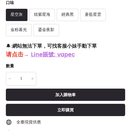
口味
星空灰
炫紫星海
經典黑
蒼藍星雲
金粉暮光
鎏金夜影
網站無法下單，可找客服小妹手動下單
🔔:
请点击
→
Line賬號: vapec
數量
加入購物車
立即購買
全臺現貨供應