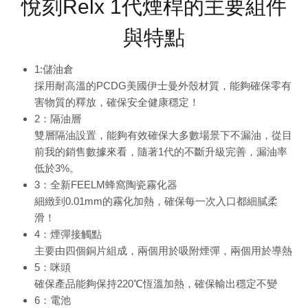
悅刻Relx 1代煙桿的主要組件
與特點
1:儲油倉
採用耐高溫的PCDG美國伊士曼外殼材質，能夠確保零有
害物質的釋放，確保安全健康穩定！
2：隔油層
雙層隔油設置，能夠有效確保大多數場景下不漏油，從目
前我的銷售數據來看，隨著1代的不斷升級完善，漏油率
低於3%。
3：全新FEELM蜂窩陶瓷霧化器
細緻到0.01mm的霧化加熱，確保每一次入口都細膩柔
滑！
4：煙彈接觸點
主要由四個銅片組成，兩個用於吸附煙彈，兩個用於導熱
5：咪頭
確保產品能夠保持220℃恆溫加熱，確保輸出穩定不變
6：電池