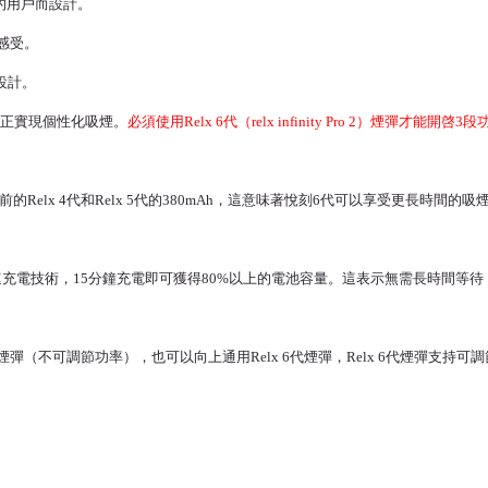
命的用戶而設計。
煙感受。
戶設計。
正實現個性化吸煙。
必須使用Relx 6代（relx infinity Pro 2）煙彈才能開啓
0mAh電池，相比以前的Relx 4代和Relx 5代的380mAh，這意味著悅刻6代可以享
快速充電技術，15分鐘充電即可獲得80%以上的電池容量。這表示無需長時間等
下通用4-5代煙彈（不可調節功率），也可以向上通用
Relx 6代煙彈
，Relx 6代煙彈支