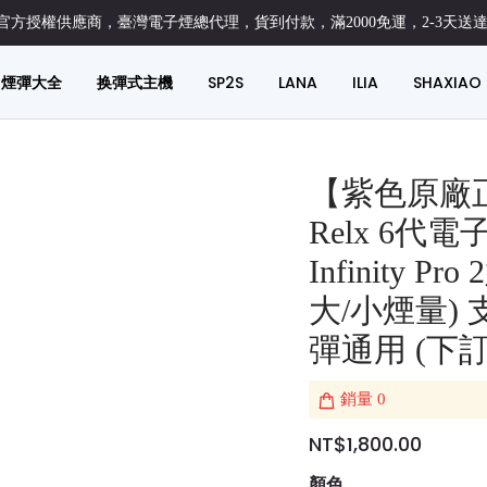
方授權供應商，臺灣電子煙總代理，貨到付款，滿2000免運，2-3天送
煙彈大全
换彈式主機
SP2S
LANA
ILIA
SHAXIAO
【紫色原廠
Relx 6代
Infinity 
大/小煙量) 支
彈通用 (下
銷量
0
NT$1,800.00
顏色