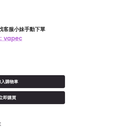
找客服小妹手動下單
: vapec
加入購物車
立即購買
款