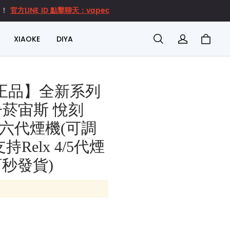
官方LINE ID 點擊聊天：vapec
達！
XIAOKE
DIYA
正品】全新系列
電子菸宙斯 悅刻
Pro 2六代煙機(可調
持Relx 4/5代煙
訂秒發貨)