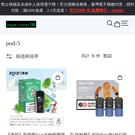
禁止孕婦及未成年人使用電子煙！官方授權供應商，臺灣電子煙總代理，貨到
官方LINE ID 點擊聊天：vapec
付款，滿2000免運，2-3天送達！
pod-5
共計 36 件
篩选和排序
【薄荷】新西蘭Zgar北極熊煙彈
【C味鮮橙】悅刻Relx第5代幻影