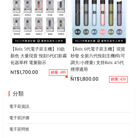
【Relx 5代電子菸主機】10款
【Relx 6代電子菸主機】現貨
悅刻
顏色 大量現貨 悅刻5代幻影霧
秒發 全新六代悅刻主機桿(可
列 
化器單桿 電量顯示
調大/小煙量) 支持Relx 4/5代
NT
煙彈通用
NT$1,700.00
銷量: 499
NT$1,800.00
銷量: 426
分類
電子菸資訊
電子菸評價
電子菸問答