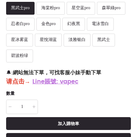
黑武士pro
海棠粉pro
星空蓝pro
森翠綠pro
忍者白pro
金色pro
幻夜黑
電泳雪白
星冰雾蓝
星悅湖蓝
淡雅银白
黑武士
碧波粉绿
網站無法下單，可找客服小妹手動下單
🔔:
请点击
→
Line賬號: vapec
數量
加入購物車