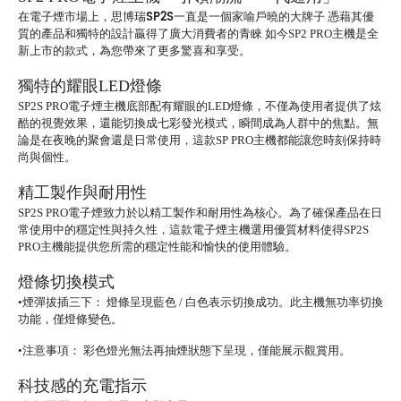
SP2S
在電子煙市場上，思博瑞
一直是一個家喻戶曉的大牌子 憑藉其優
質的產品和獨特的設計贏得了廣大消費者的青睞 如今SP2 PRO主機是全
新上市的款式，為您帶來了更多驚喜和享受。
獨特的耀眼LED燈條
SP2S PRO電子煙主機底部配有耀眼的LED燈條，不僅為使用者提供了炫
酷的視覺效果，還能切換成七彩發光模式，瞬間成為人群中的焦點。無
論是在夜晚的聚會還是日常使用，這款SP PRO主機都能讓您時刻保持時
尚與個性。
精工製作與耐用性
SP2S PRO電子煙
致力於以精工製作和耐用性為核心。為了確保產品在日
常使用中的穩定性與持久性，這款電子煙主機選用優質材料使得SP2S
PRO主機能提供您所需的穩定性能和愉快的使用體驗。
燈條切換模式
•煙彈拔插三下： 燈條呈現藍色 / 白色表示切換成功。此主機無功率切換
功能，僅燈條變色。
•注意事項： 彩色燈光無法再抽煙狀態下呈現，僅能展示觀賞用。
科技感的充電指示