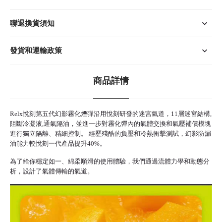
聯退換貨須知
發貨和運輸政策
商品詳情
Relx悅刻
第五代幻影霧化煙彈沿用悅刻研發的迷宮氣道，11層迷宮結構,
阻斷冷凝液,通氣隔油，並進一步對
霧化彈
內的氣體交換和氣壓補償模塊
進行獨立隔離、精細控制。 經歷殘酷的負壓和冷熱衝擊測試，幻影防漏
油能力較
悅刻
一代產品提升40%。
為了給你穩定如一、綿柔順滑的使用體驗，我們通過流體力學和動態分
析，設計了氣體傳輸的氣道。