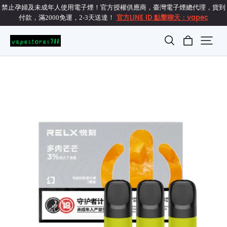
禁止孕婦及未成年人使用電子煙！官方授權供應商，臺灣電子煙總代理，貨到
官方LINE ID 點擊聊天：vapec
付款，滿2000免運，2-3天送達！