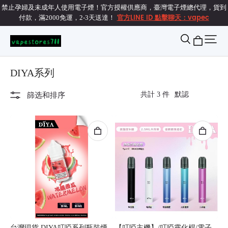
禁止孕婦及未成年人使用電子煙！官方授權供應商，臺灣電子煙總代理，貨到
官方LINE ID 點擊聊天：vapec
付款，滿2000免運，2-3天送達！
DIYA系列
共計 3 件
篩选和排序
台灣現貨 DIYA叮啞系列瓶裝煙
【叮啞主機】/叮啞霧化桿/電子