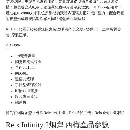
防漏矽膠：更貼合包裹霧化芯，防止煙油從儲油倉滲出* 11層迷宮結
構：超長迷宮式結構，鎖住霧化倉中冷凝液及煙液。 0.35mm防油網：
煙油在0.35mm大小孔位所形成的液體表面張力正好抵銷重力，配合周圍
的棉墊形成最後隔斷與眾不同結構創新根源防漏。
RELX 6代
電子菸菸彈
無限盒裝煙彈 海外英文版 (煙彈x1)，全新現貨發
售, 原裝正版。
產品規格
1.9毫升容量
陶瓷蜂窩式線圈
直徑0.01mm
約650口
雙密封煙彈
手指型煙彈設計
即插即用連接
鍍金專有連接
磁連接
悅刻官網
提示您：僅與Relx 4代主機，
Relx 5代
主機，Relx 6代主機兼容
Relx Infinity 2烟弹 西梅產品參數