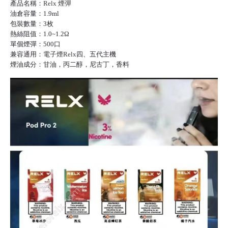
產品名稱：
Relx 煙彈
油倉容量：1.9ml
包裝數量：3枚
熱絲阻值：1.0~1.2Ω
單個煙彈：500口
兼容通用：
電子煙Relx
四、五代主機
煙油成分：甘油，丙二醇，尼古丁，香料