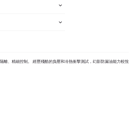
隔離、精細控制。 經歷殘酷的負壓和冷熱衝擊測試，幻影防漏油能力較
悅