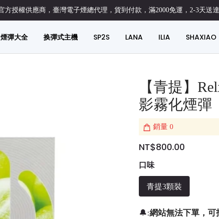
方授權供應商，臺灣電子煙總代理，貨到付款，滿2000免運，2-3天送
煙彈大全
换彈式主機
SP2S
LANA
ILIA
SHAXIAO
【青提】Re
影霧化煙彈
銷量
0
NT$800.00
口味
青提3顆裝
網站無法下單，可
🔔: