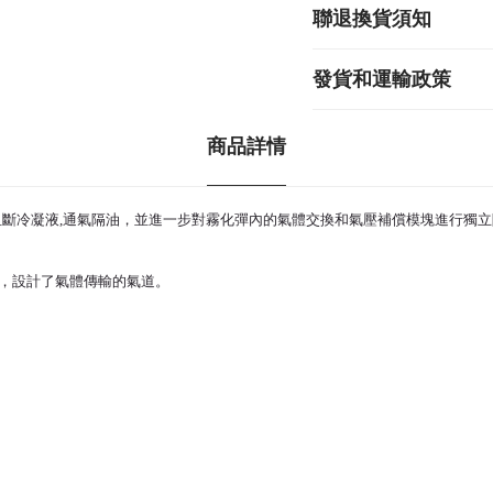
聯退換貨須知
發貨和運輸政策
商品詳情
阻斷冷凝液,通氣隔油，並進一步對
霧化彈
內的氣體交換和氣壓補償模塊進行獨立
，設計了氣體傳輸的氣道。