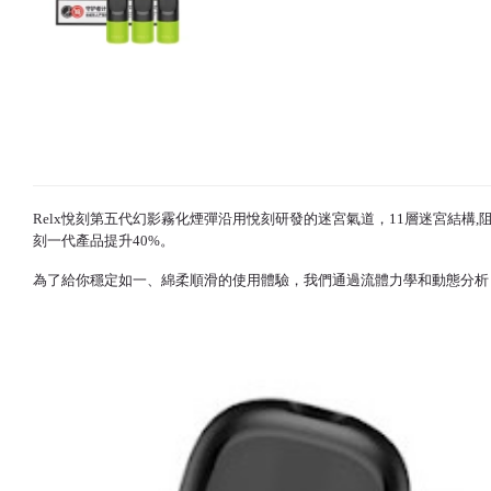
Relx悅刻
第五代幻影霧化煙彈沿用悅刻研發的迷宮氣道，11層迷宮結構,
刻
一代產品提升40%。
為了給你穩定如一、綿柔順滑的使用體驗，我們通過流體力學和動態分析