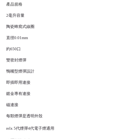
產品規格
2毫升容量
陶瓷蜂窩式線圈
直徑0.01mm
約650口
雙密封煙彈
鴨嘴型煙彈設計
即插即用連接
鍍金專有連接
磁連接
每顆煙彈是透明外殼
relx 5代煙彈
4代
電子煙
通用