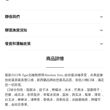
聯係我們
聯退換貨須知
發貨和運輸政策
商品詳情
最新2022年 Zgar北極熊煙彈Absolute Zero, 給你最冰極享受，水果提煉
技術還原最真實口感，新西蘭品牌給您最高品質。首批23種口味，滿足
您一切所需。
口味分別有：龍眼冰，提子冰，檸檬冰，冰水，芒果冰，菠蘿橙子，
芭樂，綠豆冰，初萃龍井，草莓冰淇淋，荔枝，西瓜冰，莓果，薄荷，
白玉冰，棒棒冰，凍檸茶，香桃冰，清香桂花，冰鎮蜜柚茶，檸檬可
樂，金桔百香果。