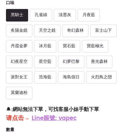
口味
黑騎士
孔雀綠
淡墨灰
月夜藍
炙陽金鏡
天空之鏡
奇幻森林
富士山下
丹霞金夢
冰月藍
寶石藍
寶藍極光
幻夜星空
星空藍
幻夢巴黎
善光森林
派對女王
浩海藍
海島假日
火烈鳥之戀
莫蘭迪粉
網站無法下單，可找客服小妹手動下單
🔔:
请点击
→
Line賬號: vapec
數量