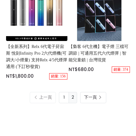
【全新系列】Relx 6代電子菸宙
【梟客 6代主機】電子煙 三檔可
斯 悅刻Infinity Pro 2六代煙機(可
調節 | 可通用五代六代煙彈 | 智
調大/小煙量) 支持Relx 4/5代煙彈
能兒童鎖 | 台灣現貨
通用 (下訂秒發貨)
NT$680.00
銷量: 374
NT$1,800.00
銷量: 156
上一頁
2
下一頁