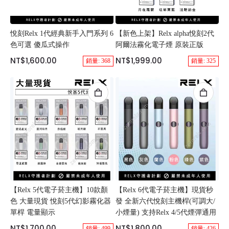
悅刻Relx 1代經典新手入門系列 6
【新色上架】Relx alpha悅刻2代
色可選 傻瓜式操作
阿爾法霧化電子煙 原裝正版
NT$1,600.00
NT$1,999.00
銷量: 368
銷量: 325
【Relx 5代電子菸主機】10款顏
【Relx 6代電子菸主機】現貨秒
色 大量現貨 悅刻5代幻影霧化器
發 全新六代悅刻主機桿(可調大/
單桿 電量顯示
小煙量) 支持Relx 4/5代煙彈通用
NT$1,700.00
NT$1,800.00
銷量: 499
銷量: 426