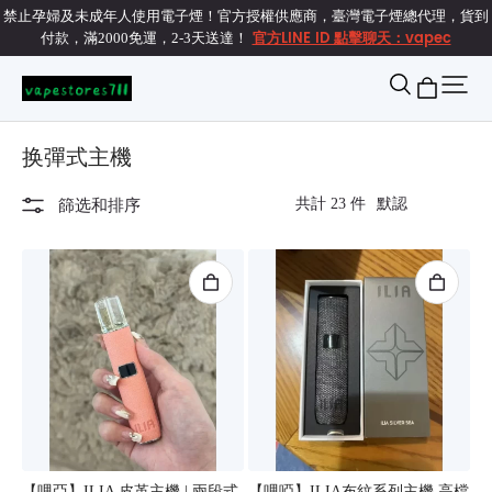
禁止孕婦及未成年人使用電子煙！官方授權供應商，臺灣電子煙總代理，貨到
官方LINE ID 點擊聊天：vapec
付款，滿2000免運，2-3天送達！
换彈式主機
共計 23 件
篩选和排序
【哩亞】ILIA 皮革主機 | 兩段式
【哩啞】ILIA布紋系列主機 高檔