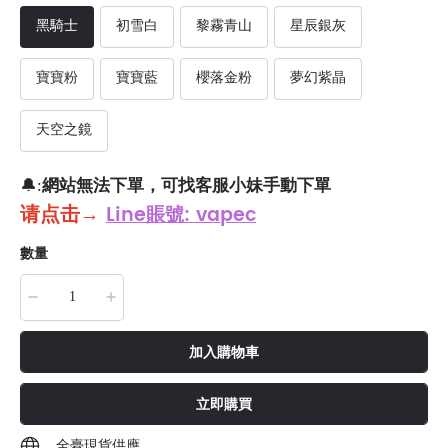
黑騎士
初雪白
黎霧青山
星辰銀灰
寶寶粉
寶寶藍
櫻落金粉
夢幻紫晶
天空之鏡
網站無法下單，可找客服小妹手動下單
🔔:
请点击
→
Line賬號: vapec
數量
加入購物車
立即購買
全臺現貨供應