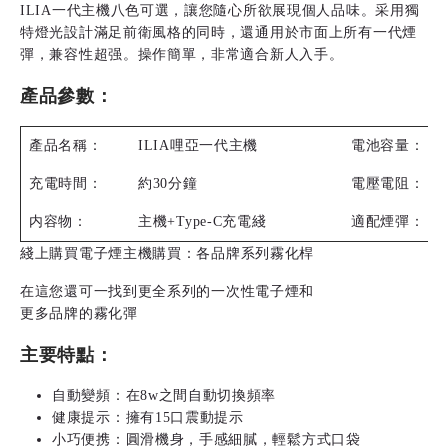
ILIA一代主機八色可選，讓您隨心所欲展現個人品味。采用獨
特燈光設計滿足前衛風格的同時，還通用於市面上所有一代煙
彈，兼容性超强。操作簡單，非常適合新人入手。
產品參數：
產品名稱：
ILIA哩亞一代主機
電池容量：
充電時間：
約30分鐘
電壓電阻：
内容物：
主機+Type-C充電綫
適配煙彈：
綫上購買電子煙主機購買：
各品牌系列霧化桿
在這您還可一找到更全系列的
一次性電子煙
和
更多品牌的霧化彈
主要特點：
自動變頻：在8w之間自動切換頻率
健康提示：擁有15口震動提示
小巧便携：圓滑機身，手感細膩，輕鬆方式口袋