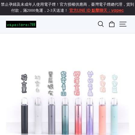
禁止孕婦及未成年人使用電子煙！官方授權供應商，臺灣電子煙總代理，貨到
官方LINE ID 點擊聊天：vapec
付款，滿2000免運，2-3天送達！