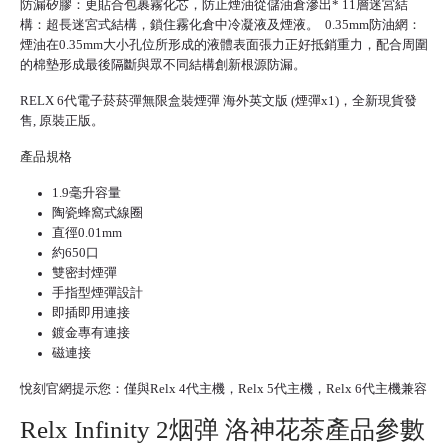
防漏矽膠：更貼合包裹霧化芯，防止煙油從儲油倉滲出* 11層迷宮結
構：超長迷宮式結構，鎖住霧化倉中冷凝液及煙液。 0.35mm防油網：
煙油在0.35mm大小孔位所形成的液體表面張力正好抵銷重力，配合周圍
的棉墊形成最後隔斷與眾不同結構創新根源防漏。
RELX 6代
電子菸菸彈
無限盒裝煙彈 海外英文版 (煙彈x1)，全新現貨發
售, 原裝正版。
產品規格
1.9毫升容量
陶瓷蜂窩式線圈
直徑0.01mm
約650口
雙密封煙彈
手指型煙彈設計
即插即用連接
鍍金專有連接
磁連接
悅刻官網
提示您：僅與Relx 4代主機，
Relx 5代
主機，Relx 6代主機兼容
Relx Infinity 2烟弹 洛神花茶產品參數