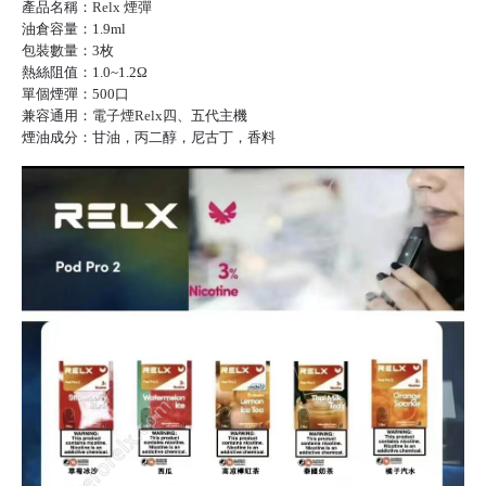
產品名稱：
Relx 煙彈
油倉容量：1.9ml
包裝數量：3枚
熱絲阻值：1.0~1.2Ω
單個煙彈：500口
兼容通用：
電子煙Relx
四、五代主機
煙油成分：甘油，丙二醇，尼古丁，香料