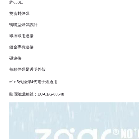
約650口
雙密封煙彈
鴨嘴型煙彈設計
即插即用連接
鍍金專有連接
磁連接
每顆煙彈是透明外殼
relx 5代煙彈
4代
電子煙
通用
歐盟驗證編號：EU-CEG-00548