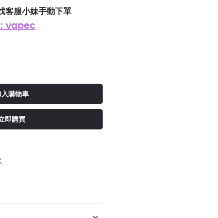
找客服小妹手動下單
: vapec
加入購物車
立即購買
款