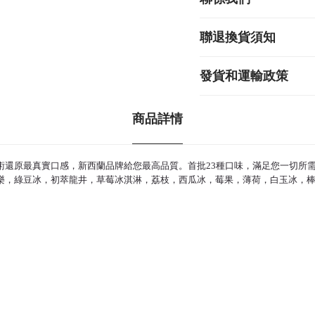
聯退換貨須知
發貨和運輸政策
商品詳情
受，水果提煉技術還原最真實口感，新西蘭品牌給您最高品質。首批23種口味，滿足您一切所
樂，綠豆冰，初萃龍井，草莓冰淇淋，荔枝，西瓜冰，莓果，薄荷，白玉冰，棒