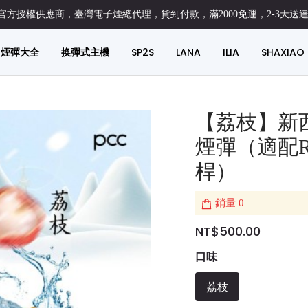
方授權供應商，臺灣電子煙總代理，貨到付款，滿2000免運，2-3天送
煙彈大全
换彈式主機
SP2S
LANA
ILIA
SHAXIAO
【荔枝】新西
煙彈（適配R
桿）
銷量
0
NT$500.00
口味
荔枝