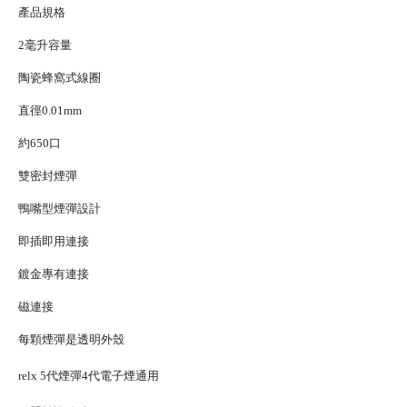
產品規格
2毫升容量
陶瓷蜂窩式線圈
直徑0.01mm
約650口
雙密封煙彈
鴨嘴型煙彈設計
即插即用連接
鍍金專有連接
磁連接
每顆煙彈是透明外殼
relx 5代煙彈
4代
電子煙
通用