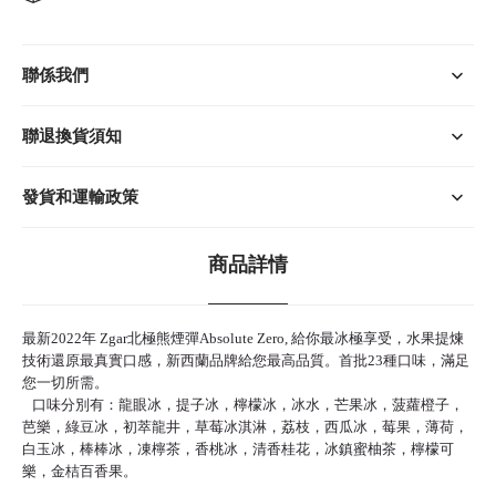
聯係我們
聯退換貨須知
發貨和運輸政策
商品詳情
最新2022年 Zgar北極熊煙彈Absolute Zero, 給你最冰極享受，水果提煉
技術還原最真實口感，新西蘭品牌給您最高品質。首批23種口味，滿足
您一切所需。
口味分別有：龍眼冰，提子冰，檸檬冰，冰水，芒果冰，菠蘿橙子，
芭樂，綠豆冰，初萃龍井，草莓冰淇淋，荔枝，西瓜冰，莓果，薄荷，
白玉冰，棒棒冰，凍檸茶，香桃冰，清香桂花，冰鎮蜜柚茶，檸檬可
樂，金桔百香果。