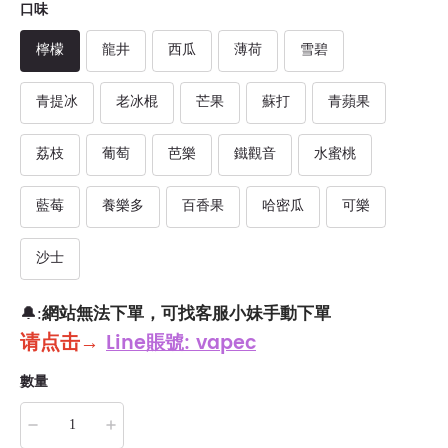
口味
檸檬
龍井
西瓜
薄荷
雪碧
青提冰
老冰棍
芒果
蘇打
青蘋果
荔枝
葡萄
芭樂
鐵觀音
水蜜桃
藍莓
養樂多
百香果
哈密瓜
可樂
沙士
網站無法下單，可找客服小妹手動下單
🔔:
请点击
→
Line賬號: vapec
數量